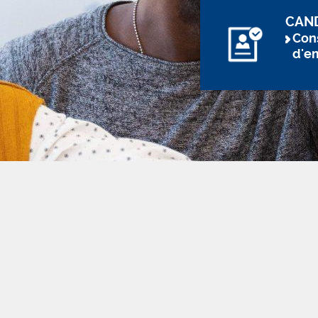
CAN
Cons
d'e