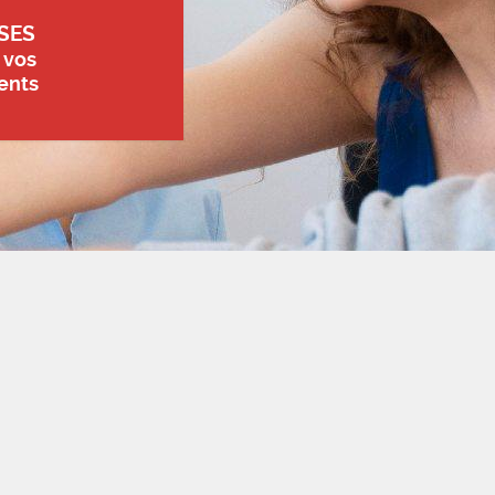
SES
 vos
ents