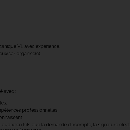
écanique VL avec expérience.
ux(se), organisé(e).
é avec :
tes.
pétences professionnelles.
onnaissent.
u quotidien tels que la demande d'acompte, la signature élec