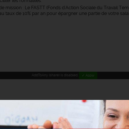
iter les formalités.
e mission : Le FASTT (Fonds d'Action Sociale du Travail Temp
 taux de 10% par an pour épargner une partie de votre salai
AddToAny (share) is disabled.
✓ Allow