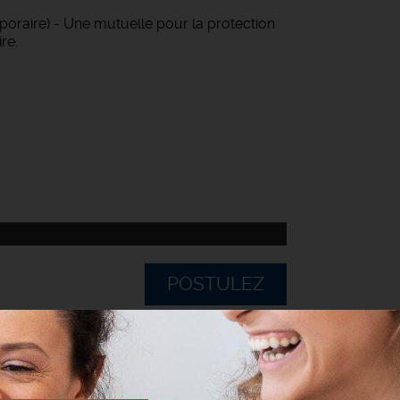
oraire) - Une mutuelle pour la protection
re.
POSTULEZ