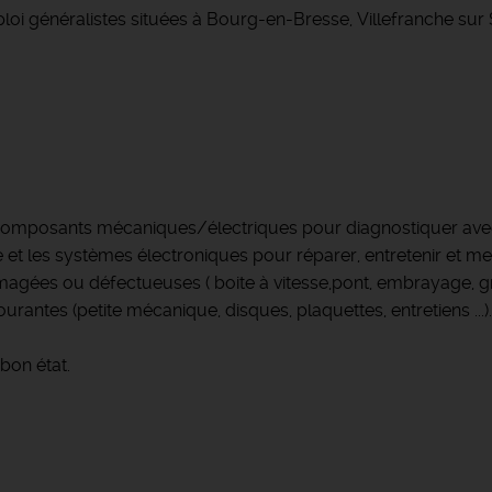
loi généralistes situées à Bourg-en-Bresse, Villefranche su
s composants mécaniques/électriques pour diagnostiquer avec
 et les systèmes électroniques pour réparer, entretenir et met
gées ou défectueuses ( boite à vitesse,pont, embrayage, gro
rantes (petite mécanique, disques, plaquettes, entretiens ...).
bon état.