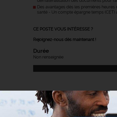
dématérialisation des documents pour facil
Des avantages dès les premières heures d
santé - Un compte épargne temps (CET) au
CE POSTE VOUS INTÉRESSE ?
Rejoignez-nous dès maintenant !
Durée
Non renseignée