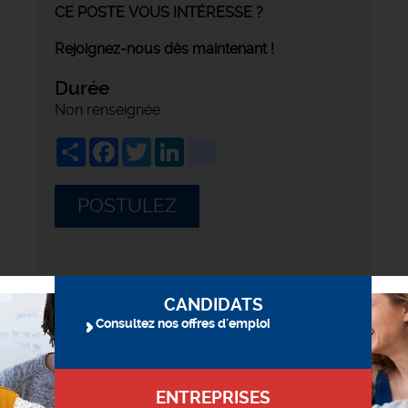
CE POSTE VOUS INTÉRESSE ?
Rejoignez-nous dès maintenant !
Durée
Non renseignée
Share
Facebook
Twitter
LinkedIn
viadeo
POSTULEZ
CANDIDATS
Consultez nos offres d'emploi
ENTREPRISES