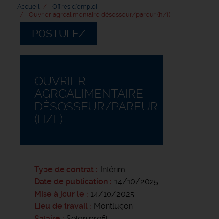
Accueil
Offres d'emploi
Ouvrier agroalimentaire désosseur/pareur (h/f)
POSTULEZ
OUVRIER
AGROALIMENTAIRE
DÉSOSSEUR/PAREUR
(H/F)
Type de contrat
Intérim
Date de publication
14/10/2025
Mise à jour le
14/10/2025
Lieu de travail
Montluçon
Salaire
Selon profil