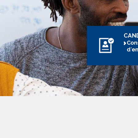
CAN
Cons
d'e