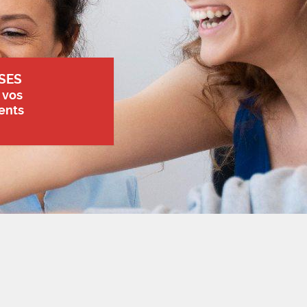
SES
 vos
ents