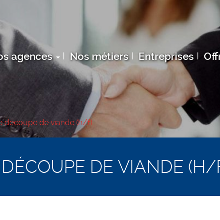
os agences
Nos métiers
Entreprises
Off
e découpe de viande (h/f)
 DÉCOUPE DE VIANDE (H/