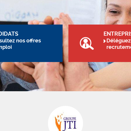
DIDATS
ENTREPRI
ultez nos offres
Déléguez
mploi
recrutem