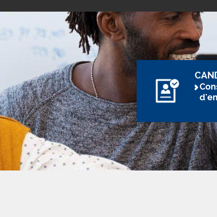
CAN
Cons
d'e