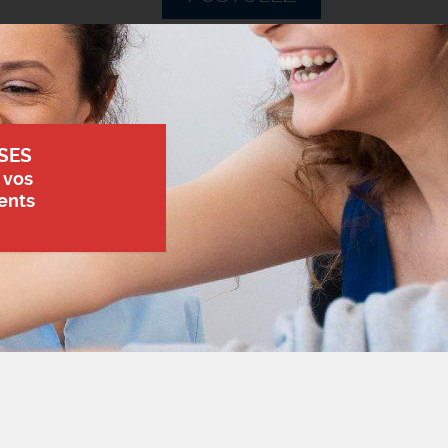
SES
 vos
ents