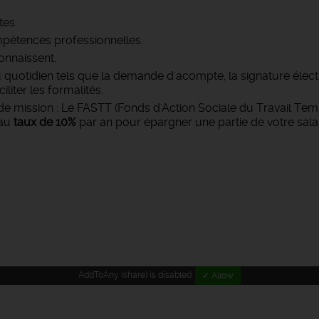
tes.
pétences professionnelles.
onnaissent.
u quotidien tels que la demande d'acompte, la signature élec
iter les formalités.
e mission : Le FASTT (Fonds d'Action Sociale du Travail Temp
 au
taux de 10%
par an pour épargner une partie de votre salai
AddToAny (share) is disabled.
✓ Allow