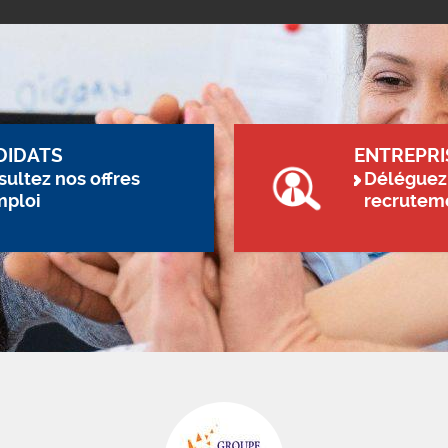
DIDATS
ENTREPRI
ultez nos offres
Déléguez
mploi
recrutem