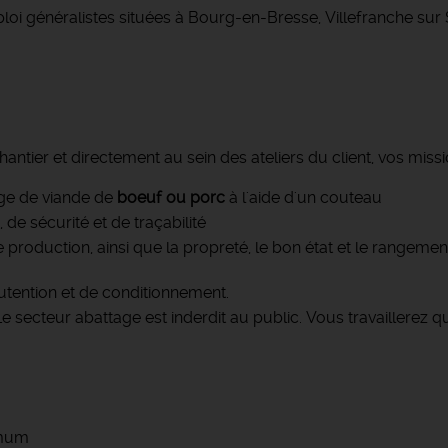
loi généralistes situées à Bourg-en-Bresse, Villefranche su
antier et directement au sein des ateliers du client, vos missi
lage de viande de
boeuf ou porc
à l'aide d'un couteau
de sécurité et de traçabilité
 production, ainsi que la propreté, le bon état et le rangement
tention et de conditionnement.
e secteur abattage est inderdit au public. Vous travaillerez
imum