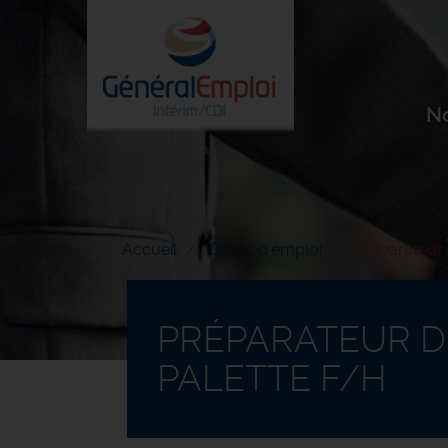
Aller
au
contenu
principal
N
Accueil
Offres d'emploi
Préparateur 
PRÉPARATEUR 
PALETTE F/H