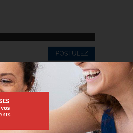
POSTULEZ
SES
 vos
ents