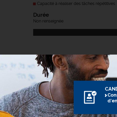
Capacité à réaliser des tâches répétitives
Durée
Non renseignée
CAN
Cons
d'e