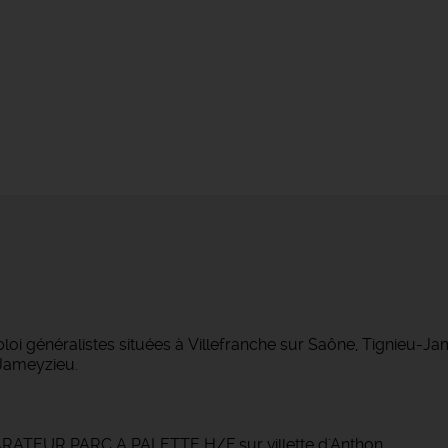
 généralistes situées à Villefranche sur Saône, Tignieu-J
Jameyzieu.
PARATEUR PARC A PALETTE H/F sur villette d'Anthon