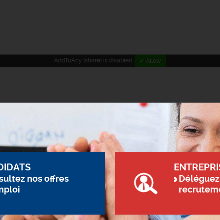
AddToAny (share) is disabled.
✓ Allow
DIDATS
ENTREPRI
ultez nos offres
Déléguez
mploi
recrutem