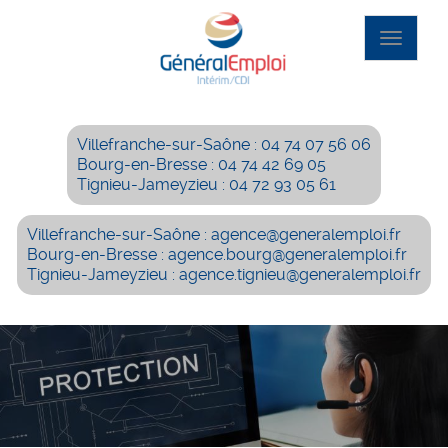
Aller
au
Toggle
contenu
navigat
principal
Villefranche-sur-Saône : 04 74 07 56 06
Bourg-en-Bresse : 04 74 42 69 05
Tignieu-Jameyzieu : 04 72 93 05 61
Villefranche-sur-Saône : agence@generalemploi.fr
Bourg-en-Bresse : agence.bourg@generalemploi.fr
Tignieu-Jameyzieu : agence.tignieu@generalemploi.fr