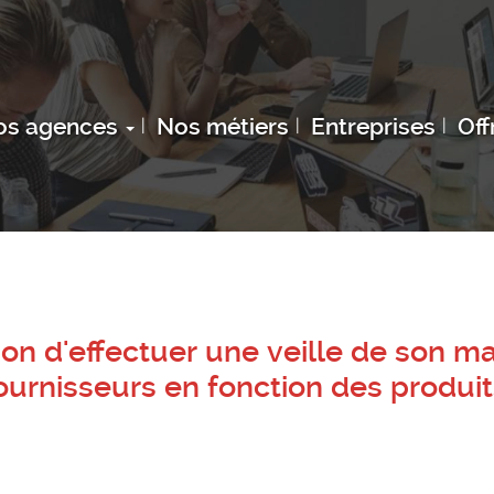
os agences
Nos métiers
Entreprises
Off
ion d'effectuer une veille de son m
ournisseurs en fonction des produit