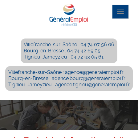
Aller
au
Toggle
contenu
navigat
principal
Villefranche-sur-Saône : 04 74 07 56 06
Bourg-en-Bresse : 04 74 42 69 05
Tignieu-Jameyzieu : 04 72 93 05 61
Villefranche-sur-Saône : agence@generalemploi.fr
Bourg-en-Bresse : agence.bourg@generalemploi.fr
Tignieu-Jameyzieu : agence.tignieu@generalemploi.fr