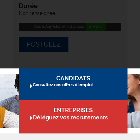
Durée
Non renseignée
AddToAny (share) is disabled.
✓ Allow
POSTULEZ
CANDIDATS
Consultez nos offres d'emploi
ENTREPRISES
Déléguez vos recrutements