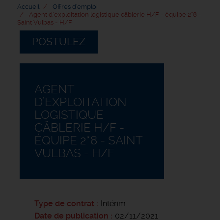
Accueil
Offres d'emploi
Agent d’exploitation logistique câblerie H/F - équipe 2*8 -
Saint Vulbas - H/F
POSTULEZ
AGENT
D’EXPLOITATION
LOGISTIQUE
CÂBLERIE H/F -
ÉQUIPE 2*8 - SAINT
VULBAS - H/F
Type de contrat
Intérim
Date de publication
02/11/2021