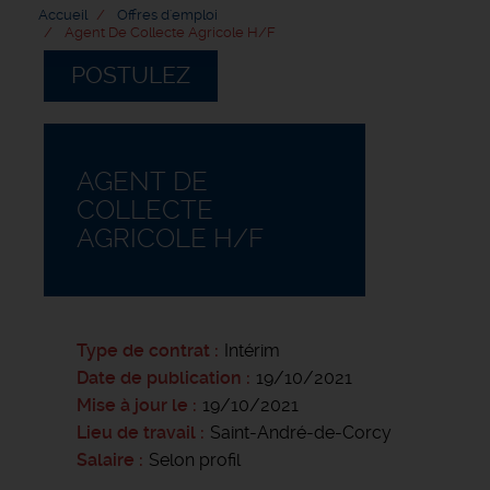
Accueil
Offres d'emploi
Agent De Collecte Agricole H/F
POSTULEZ
AGENT DE
COLLECTE
AGRICOLE H/F
Type de contrat
Intérim
Date de publication
19/10/2021
Mise à jour le
19/10/2021
Lieu de travail
Saint-André-de-Corcy
Salaire
Selon profil