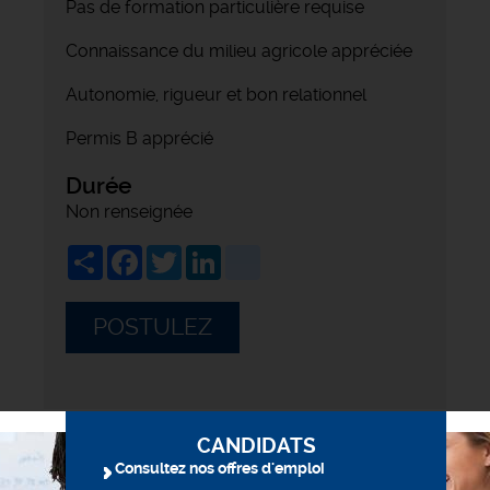
Pas de formation particulière requise
Connaissance du milieu agricole appréciée
Autonomie, rigueur et bon relationnel
Permis B apprécié
Durée
Non renseignée
Share
Facebook
Twitter
LinkedIn
viadeo
POSTULEZ
CANDIDATS
Consultez nos offres d'emploi