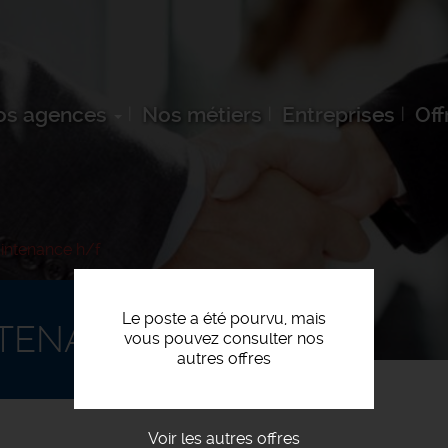
os agences
Nos métiers
Entreprises
Off
intenance h/f
Le poste a été pourvu, mais
TENANCE H/F
vous pouvez consulter nos
autres offres
Voir les autres offres