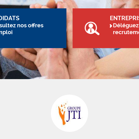
DIDATS
ENTREPRI
ultez nos offres
Déléguez
mploi
recrutem