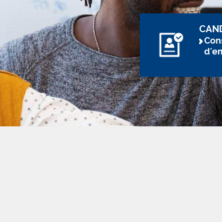
CAN
Cons
d'e