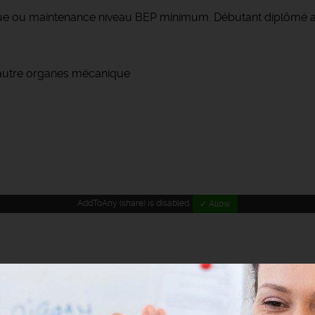
ique ou maintenance niveau BEP minimum. Débutant diplômé 
autre organes mécanique
AddToAny (share) is disabled.
✓ Allow