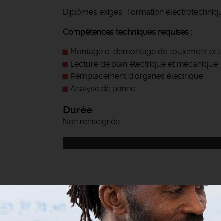
Diplômes exigés : formation électrotechn
Compétences techniques requises :
Montage et démontage de roulement et 
Lecture de plan électrique et mécanique
Remplacement d'organes électrique
Analyse de panne
Durée
Non renseignée