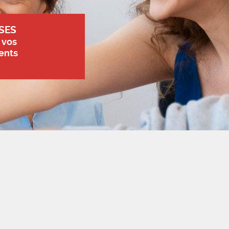
SES
 vos
ents