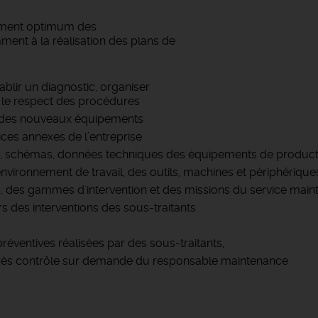
nement optimum des
ent à la réalisation des plans de
blir un diagnostic, organiser
ns le respect des procédures
ice des nouveaux équipements
ces annexes de l’entreprise
lans, schémas, données techniques des équipements de produc
environnement de travail, des outils, machines et périphérique
ions, des gammes d'intervention et des missions du service mai
rs des interventions des sous-traitants
préventives réalisées par des sous-traitants,
 après contrôle sur demande du responsable maintenance