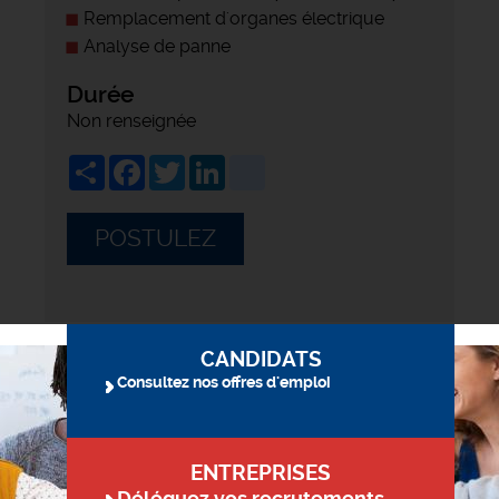
Remplacement d'organes électrique
Analyse de panne
Durée
Non renseignée
Share
Facebook
Twitter
LinkedIn
viadeo
POSTULEZ
CANDIDATS
Consultez nos offres d'emploi
ENTREPRISES