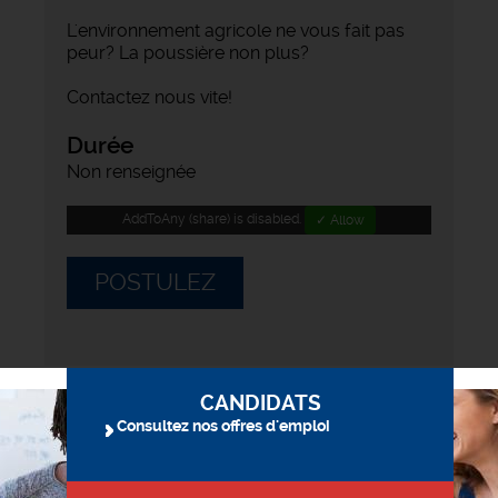
L'environnement agricole ne vous fait pas
peur? La poussière non plus?
Contactez nous vite!
Durée
Non renseignée
AddToAny (share) is disabled.
✓ Allow
POSTULEZ
CANDIDATS
Consultez nos offres d'emploi