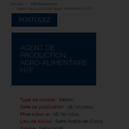
Accueil
Offres d'emploi
Agent de production agro-alimentaire H/F
POSTULEZ
AGENT DE
PRODUCTION
AGRO-ALIMENTAIRE
H/F
Type de contrat
Intérim
Date de publication
18/10/2021
Mise à jour le
18/10/2021
Lieu de travail
Saint-André-de-Corcy
Salaire
Selon profil