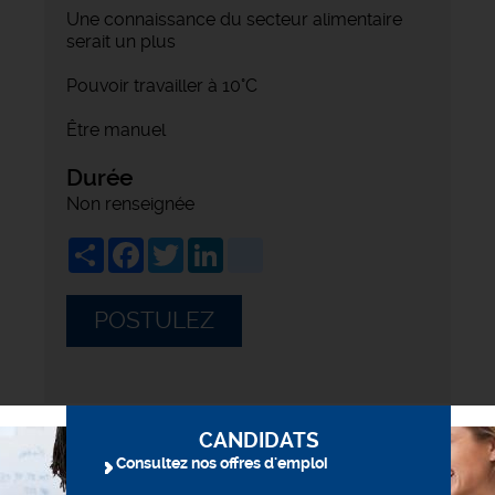
Une connaissance du secteur alimentaire
serait un plus
Pouvoir travailler à 10°C
Être manuel
Durée
Non renseignée
Share
Facebook
Twitter
LinkedIn
viadeo
POSTULEZ
CANDIDATS
Consultez nos offres d'emploi