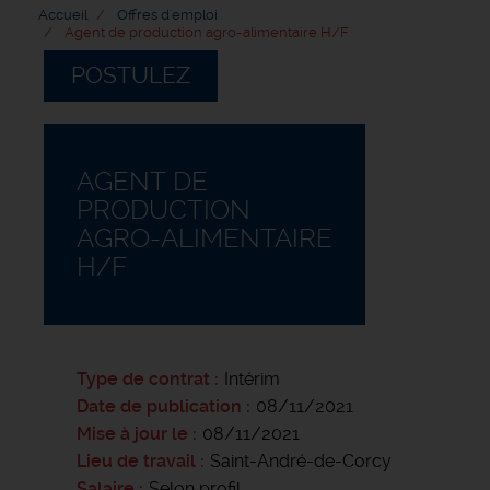
Accueil
Offres d'emploi
Agent de production agro-alimentaire H/F
POSTULEZ
AGENT DE
PRODUCTION
AGRO-ALIMENTAIRE
H/F
Type de contrat
Intérim
Date de publication
08/11/2021
Mise à jour le
08/11/2021
Lieu de travail
Saint-André-de-Corcy
Salaire
Selon profil