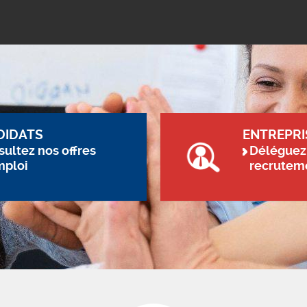
DIDATS
ENTREPRI
ultez nos offres
Déléguez
mploi
recrutem