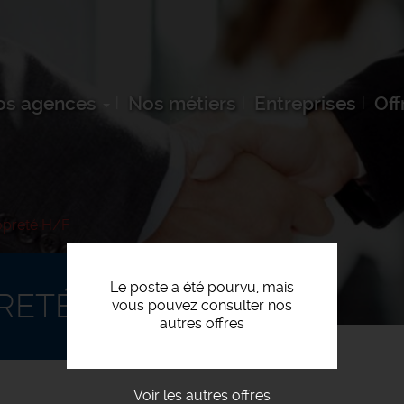
os agences
Nos métiers
Entreprises
Off
opreté H/F
Le poste a été pourvu, mais
RETÉ H/F
vous pouvez consulter nos
autres offres
Voir les autres offres