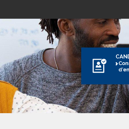
CAN
Cons
d'e