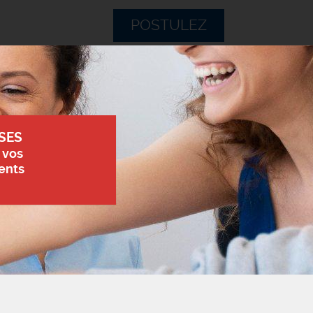
POSTULEZ
SES
 vos
ents