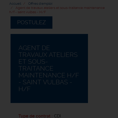
Accueil
Offres d'emploi
Agent de travaux ateliers et sous-traitance maintenance
h/f - saint vulbas - H/F
POSTULEZ
AGENT DE
TRAVAUX ATELIERS
ET SOUS-
TRAITANCE
MAINTENANCE H/F
- SAINT VULBAS -
H/F
Type de contrat
CDI