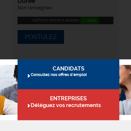
Durée
Non renseignée
AddToAny (share) is disabled.
✓ Allow
POSTULEZ
CANDIDATS
Consultez nos offres d'emploi
ENTREPRISES
Déléguez vos recrutements