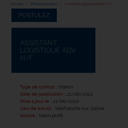
Accueil
Offres d'emploi
Assistant logistique adv h/f
POSTULEZ
ASSISTANT
LOGISTIQUE ADV
H/F
Type de contrat
Intérim
Date de publication
21/06/2022
Mise à jour le
21/06/2022
Lieu de travail
Villefranche-sur-Saône
Salaire
Selon profil