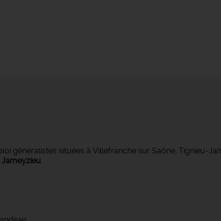
 généralistes situées à Villefranche sur Saône, Tignieu-J
- Jameyzieu
.
andises