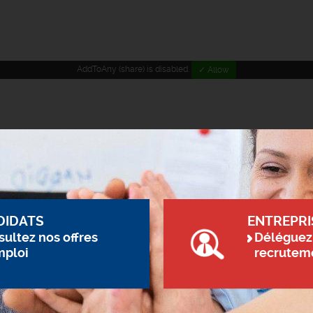
AddToAny (share) is disabled.
✓ Allow
DIDATS
ENTREPRI
ultez nos offres
Déléguez
mploi
recrutem