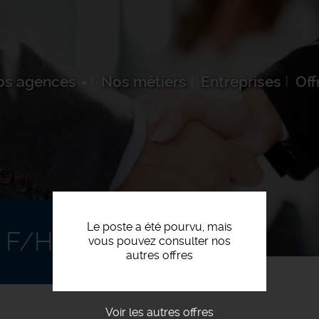
os agences
Nos métiers
Entreprises
Off
t 5 f/h
Le poste a été pourvu, mais
5 F/H
vous pouvez consulter nos
autres offres
Voir les autres offres