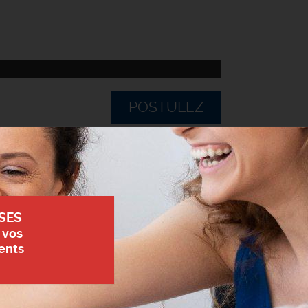
POSTULEZ
SES
 vos
ents