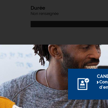
Durée
Non renseignée
CAN
Cons
d'e