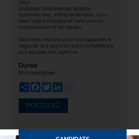
Vous
possédez d'excellentes qualités
commerciales, entrepreneuriales, vous
avez l'esprit d'équipe et faites preuve
d'organisation et de rigueur.
Vous êtes reconnu pour vos capacités à
négocier et à apporter votre compétence
aux équipes des Agences.
Durée
Non renseignée
Share
Facebook
Twitter
LinkedIn
viadeo
POSTULEZ