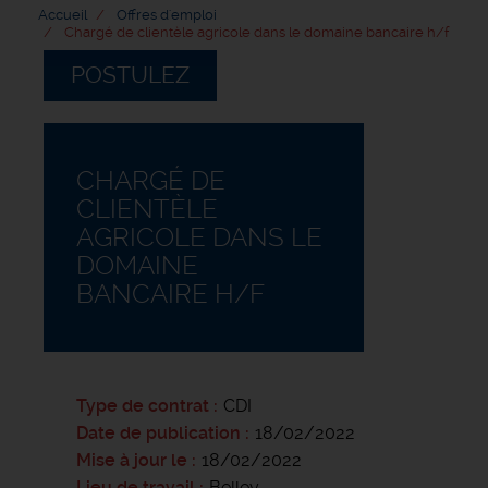
Accueil
Offres d'emploi
Chargé de clientèle agricole dans le domaine bancaire h/f
POSTULEZ
CHARGÉ DE
CLIENTÈLE
AGRICOLE DANS LE
DOMAINE
BANCAIRE H/F
Type de contrat
CDI
Date de publication
18/02/2022
Mise à jour le
18/02/2022
Lieu de travail
Belley