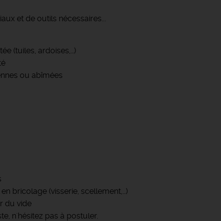
aux et de outils nécessaires...
e (tuiles, ardoises,…)
té
iennes ou abîmées
s
 bricolage (visserie, scellement,…)
r du vide
e, n'hésitez pas à postuler.