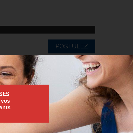
POSTULEZ
SES
 vos
ents