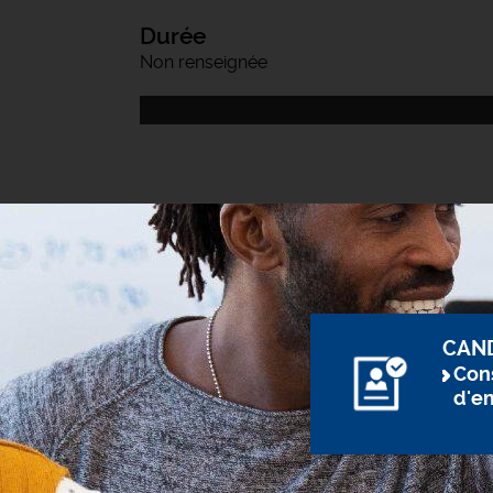
Durée
Non renseignée
CAN
Cons
d'e