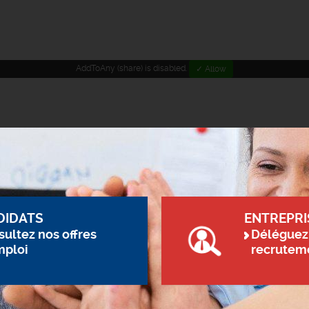
AddToAny (share) is disabled.
✓ Allow
DIDATS
ENTREPRI
ultez nos offres
Déléguez
mploi
recrutem