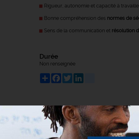
Rigueur, autonomie et capacité à travaill
Bonne compréhension des
normes de sé
Sens de la communication et
résolution 
Durée
Non renseignée
Share
Facebook
Twitter
LinkedIn
viadeo