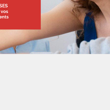
SES
 vos
ents