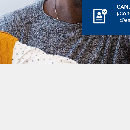
CAN
Cons
d'e