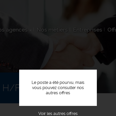
os agences
Nos métiers
Entreprises
Off
r h/f
Le poste a été pourvu, mais
 H/F
vous pouvez consulter nos
autres offres
Voir les autres offres