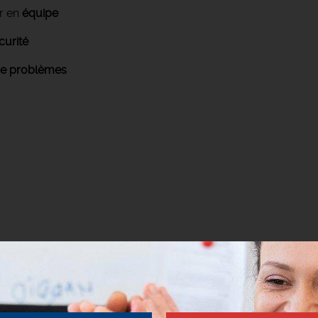
er en
équipe
curité
de problèmes