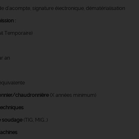
de d’acompte, signature électronique, dématérialisation
ssion :
il Temporaire)
r an
équivalente
nnier/chaudronnière
(X années minimum)
 techniques
e soudage
(TIG, MIG…)
machines