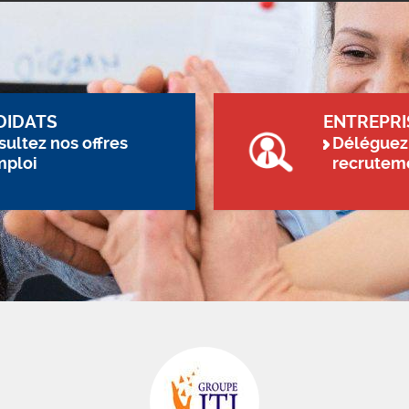
DIDATS
ENTREPRI
ultez nos offres
Déléguez
mploi
recrutem