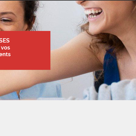
SES
 vos
ents