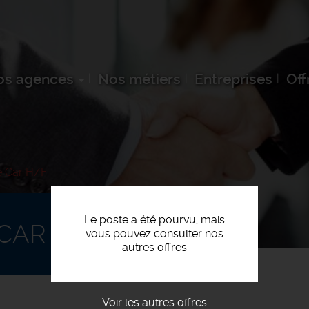
os agences
Nos métiers
Entreprises
Off
e Car H/F
Le poste a été pourvu, mais
CAR H/F
vous pouvez consulter nos
autres offres
Voir les autres offres