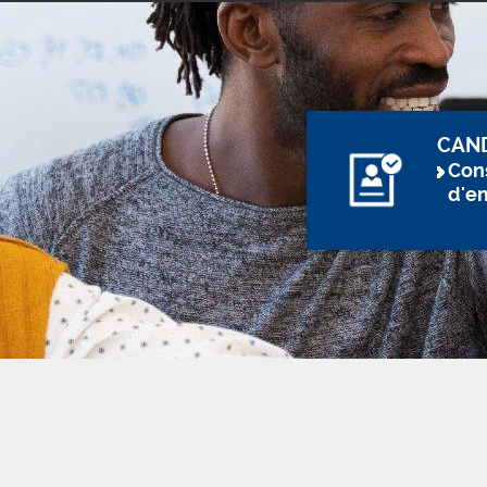
CAN
Cons
d'e