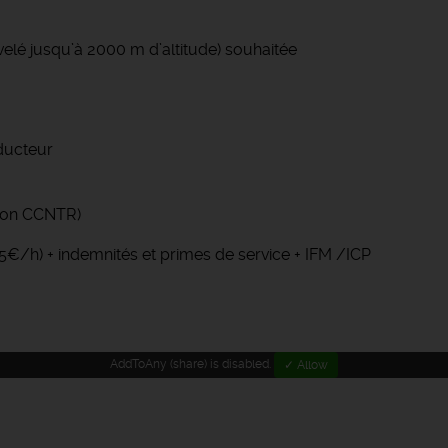
velé jusqu’à 2000 m d’altitude) souhaitée
ducteur
tion CCNTR)
25€/h) + indemnités et primes de service + IFM /ICP
AddToAny (share) is disabled.
✓ Allow