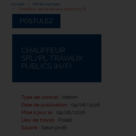
Accueil
Offres d'emploi
Chauffeur spl/pl travaux publics (h/f)
POSTULEZ
CHAUFFEUR
SPL/PL TRAVAUX
PUBLICS (H/F)
Type de contrat
Intérim
Date de publication
09/06/2026
Mise à jour le
09/06/2026
Lieu de travail
Polliat
Salaire
Selon profil