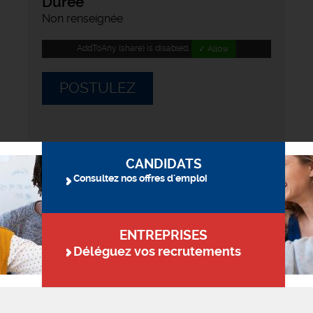
Durée
Non renseignée
AddToAny (share) is disabled.
✓ Allow
POSTULEZ
CANDIDATS
Consultez nos offres d'emploi
ENTREPRISES
Déléguez vos recrutements