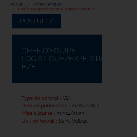
Accueil
Offres d'emploi
Chef d'equipe logistique/expéditions h/f
POSTULEZ
CHEF D'EQUIPE
LOGISTIQUE/EXPÉDITIONS
H/F
Type de contrat
CDI
Date de publication
21/04/2022
Mise à jour le
21/04/2022
Lieu de travail
Saint-Vulbas