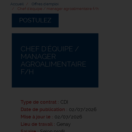
Accueil
Offres d'emploi
Chef d'équipe / manager agroalimentaire f/h
POSTULEZ
CHEF D'ÉQUIPE /
MANAGER
AGROALIMENTAIRE
F/H
Type de contrat
CDI
Date de publication
02/07/2026
Mise à jour le
02/07/2026
Lieu de travail
Genay
Salaire
Selon profil