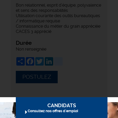
Bon relationnel, esprit d’équipe, polyvalence
et sens des responsabilités
Utilisation courante des outils bureautiques
/ informatique requise
Connaissance du métier du grain appréciée
CACES 3 apprécié
Durée
Non renseignée
Share
Facebook
Twitter
LinkedIn
viadeo
POSTULEZ
CANDIDATS
Consultez nos offres d'emploi