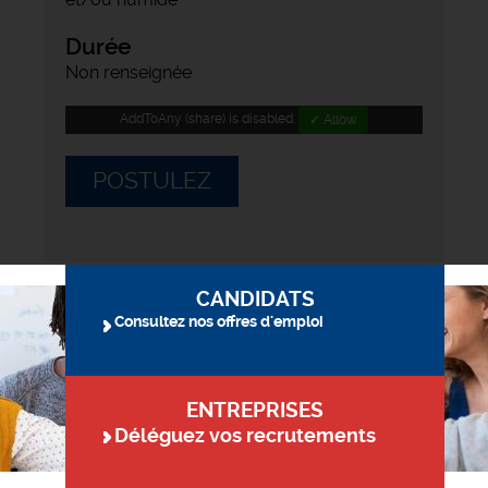
Durée
Non renseignée
AddToAny (share) is disabled.
✓ Allow
POSTULEZ
CANDIDATS
Consultez nos offres d'emploi
ENTREPRISES
Déléguez vos recrutements