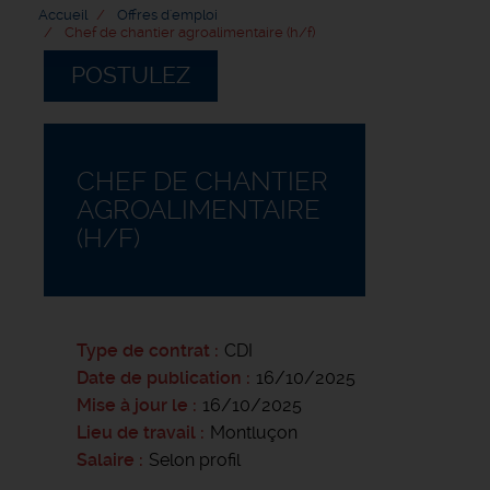
Accueil
Offres d'emploi
Chef de chantier agroalimentaire (h/f)
POSTULEZ
CHEF DE CHANTIER
AGROALIMENTAIRE
(H/F)
Type de contrat
CDI
Date de publication
16/10/2025
Mise à jour le
16/10/2025
Lieu de travail
Montluçon
Salaire
Selon profil