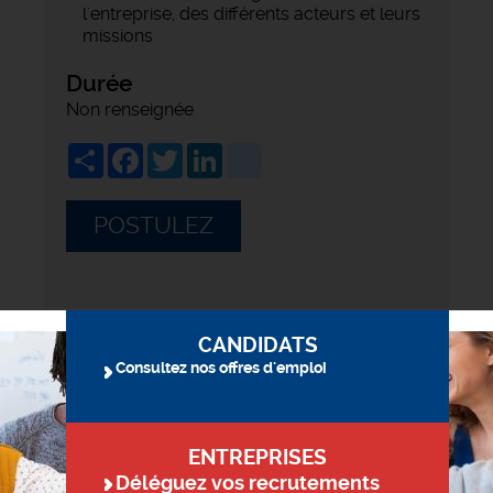
l'entreprise, des différents acteurs et leurs
missions
Durée
Non renseignée
Share
Facebook
Twitter
LinkedIn
viadeo
POSTULEZ
CANDIDATS
Consultez nos offres d'emploi
ENTREPRISES
Déléguez vos recrutements