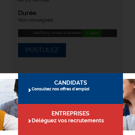
Durée
Non renseignée
AddToAny (share) is disabled.
✓ Allow
POSTULEZ
CANDIDATS
Consultez nos offres d'emploi
ENTREPRISES
Déléguez vos recrutements