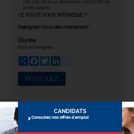
10% par an pour épargner une partie de
votre salaire.
CE POSTE VOUS INTÉRESSE ?
Rejoignez-nous dès maintenant !
Durée
Non renseignée
Share
Facebook
Twitter
LinkedIn
viadeo
POSTULEZ
CANDIDATS
Consultez nos offres d'emploi