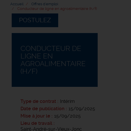
Accueil
Offres d'emploi
Conducteur de ligne en agroalimentaire (h/f)
POSTULEZ
CONDUCTEUR DE
LIGNE EN
AGROALIMENTAIRE
(H/F)
Type de contrat
Intérim
Date de publication
15/09/2025
Mise à jour le
15/09/2025
Lieu de travail
Saint-André-sur-Vieux-Jonc