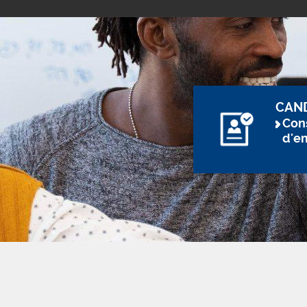
CAN
Cons
d'e