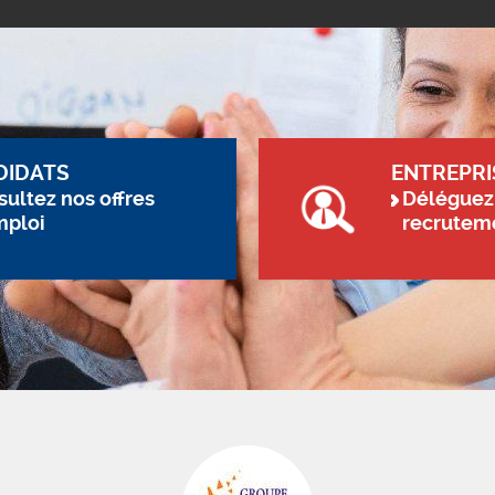
DIDATS
ENTREPRI
ultez nos offres
Déléguez
mploi
recrutem