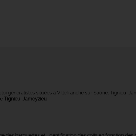
 généralistes situées à Villefranche sur Saône, Tignieu-J
de
Tignieu-Jameyzieu
ge des barquettes et l'identification des colis en fonction de