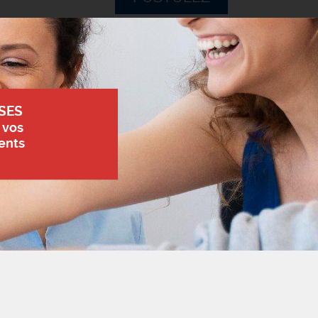
SES
 vos
ents