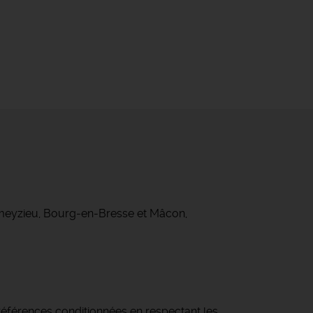
ameyzieu, Bourg-en-Bresse et Mâcon,
s références conditionnées en respectant les