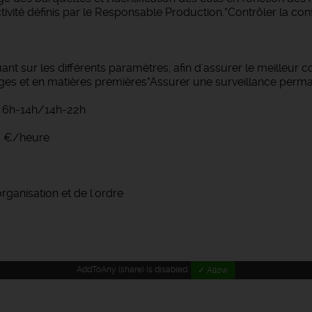
uctivité définis par le Responsable Production.*Contrôler la c
ant sur les différents paramètres, afin d'assurer le meilleur 
ges et en matières premières*Assurer une surveillance perma
di 6h-14h/14h-22h
64 €/heure
rganisation et de l'ordre
AddToAny (share) is disabled.
✓ Allow