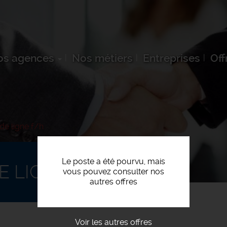
os agences
Nos métiers
Entreprises
Off
e ligne f/h
Le poste a été pourvu, mais
 LIGNE F/H
vous pouvez consulter nos
autres offres
Voir les autres offres