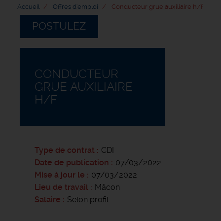
Accueil
Offres d'emploi
Conducteur grue auxiliaire h/f
POSTULEZ
CONDUCTEUR
GRUE AUXILIAIRE
H/F
Type de contrat
CDI
Date de publication
07/03/2022
Mise à jour le
07/03/2022
Lieu de travail
Mâcon
Salaire
Selon profil