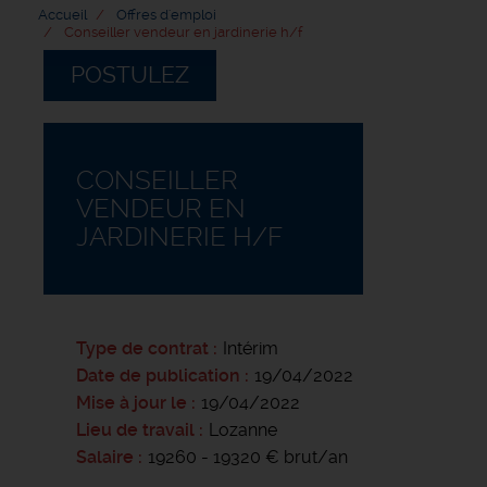
Accueil
Offres d'emploi
Conseiller vendeur en jardinerie h/f
POSTULEZ
CONSEILLER
VENDEUR EN
JARDINERIE H/F
Type de contrat
Intérim
Date de publication
19/04/2022
Mise à jour le
19/04/2022
Lieu de travail
Lozanne
Salaire
19260 - 19320 € brut/an