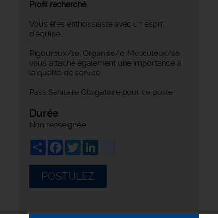
Profil recherché
Vous êtes enthousiaste avec un esprit
d'équipe,
Rigoureux/se, Organisé/e, Méticuleux/se
vous attaché également une importance à
la qualité de service.
Pass Sanitaire Obligatoire pour ce poste
Durée
Non renseignée
Share
Facebook
Twitter
LinkedIn
viadeo
POSTULEZ