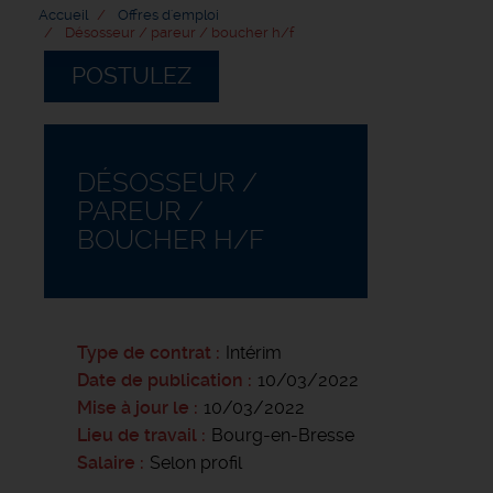
Accueil
Offres d'emploi
Désosseur / pareur / boucher h/f
POSTULEZ
DÉSOSSEUR /
PAREUR /
BOUCHER H/F
Type de contrat
Intérim
Date de publication
10/03/2022
Mise à jour le
10/03/2022
Lieu de travail
Bourg-en-Bresse
Salaire
Selon profil