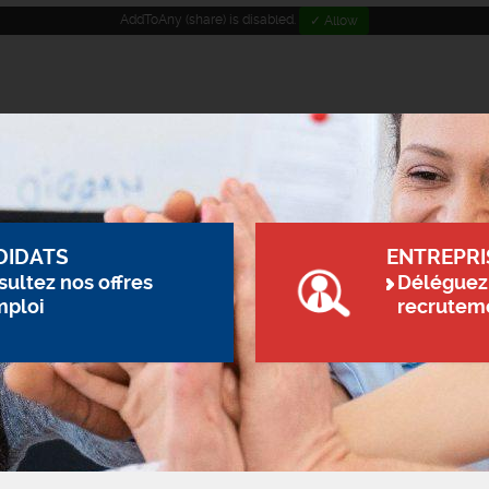
AddToAny (share) is disabled.
✓ Allow
DIDATS
ENTREPRI
ultez nos offres
Déléguez
mploi
recrutem