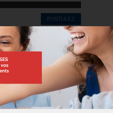
POSTULEZ
SES
 vos
ents