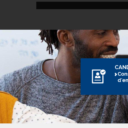
CAN
Cons
d'e