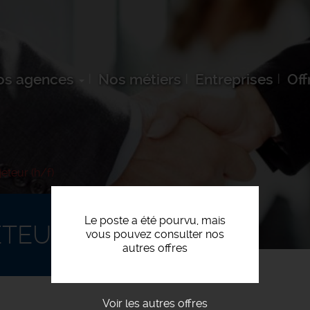
os agences
Nos métiers
Entreprises
Off
eteur (h/f)
Le poste a été pourvu, mais
TEUR (H/F)
vous pouvez consulter nos
autres offres
Voir les autres offres