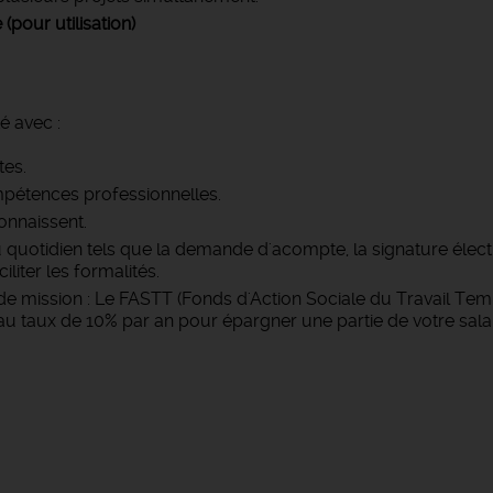
(pour utilisation)
é avec :
tes.
pétences professionnelles.
onnaissent.
u quotidien tels que la demande d'acompte, la signature élec
iter les formalités.
e mission : Le FASTT (Fonds d'Action Sociale du Travail Temp
 taux de 10% par an pour épargner une partie de votre salai