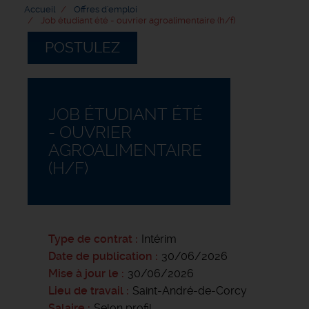
Accueil
Offres d'emploi
Job étudiant été - ouvrier agroalimentaire (h/f)
POSTULEZ
JOB ÉTUDIANT ÉTÉ
- OUVRIER
AGROALIMENTAIRE
(H/F)
Type de contrat
Intérim
Date de publication
30/06/2026
Mise à jour le
30/06/2026
Lieu de travail
Saint-André-de-Corcy
Salaire
Selon profil