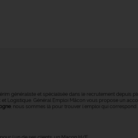
im généraliste et spécialisée dans le recrutement depuis plu
sport et Logistique. Général Emploi Mâcon vous propose un a
gogne
, nous sommes là pour trouver l'emploi qui correspond 
our l'un de ses clients, un Maçon H/F