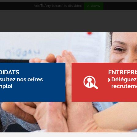
AddToAny (share) is disabled.
✓ Allow
DIDATS
ENTREPRI
ultez nos offres
Déléguez
mploi
recrutem