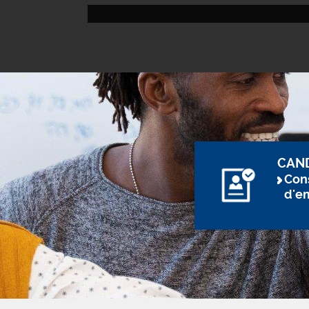
CAN
Cons
d'e