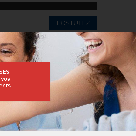
POSTULEZ
SES
 vos
ents