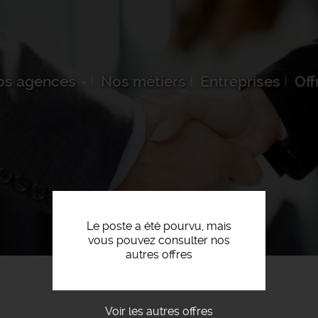
os agences
Nos métiers
Entreprises
Off
Le poste a été pourvu, mais
vous pouvez consulter nos
autres offres
Voir les autres offres