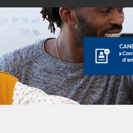
CAN
Cons
d'e