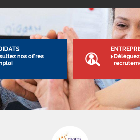
DIDATS
ENTREPRI
ultez nos offres
Déléguez
mploi
recrutem