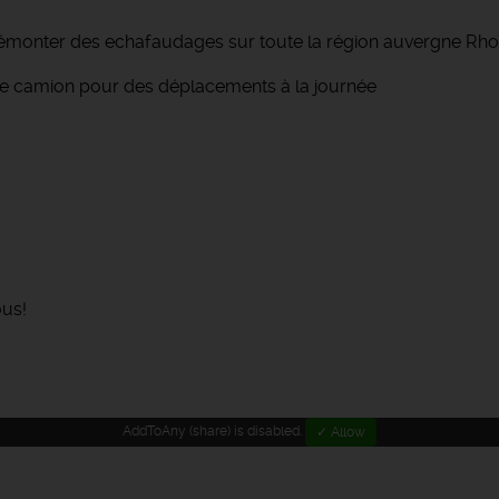
émonter des echafaudages sur toute la région auvergne Rho
le camion pour des déplacements à la journée
ous!
AddToAny (share) is disabled.
✓ Allow