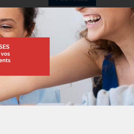
SES
 vos
ents