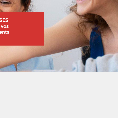
SES
 vos
ents