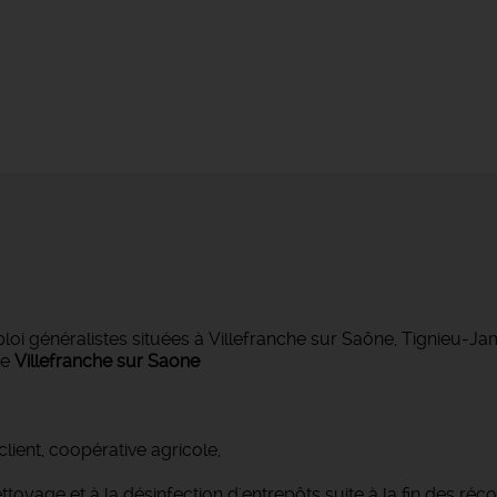
 généralistes situées à Villefranche sur Saône, Tignieu-J
de
Villefranche sur Saone
lient, coopérative agricole,
oyage et à la désinfection d'entrepôts suite à la fin des réco