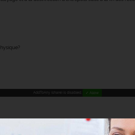
 physique?
AddToAny (share) is disabled.
✓ Allow