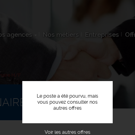
os agences
Nos métiers
Entreprises
Off
naire H/F
Le poste a été pourvu, mais
AIRE H/F
vous pouvez consulter nos
autres offres
Voir les autres offres