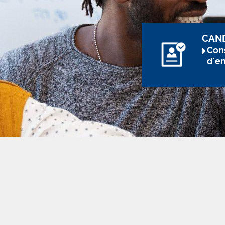
CAN
Cons
d'e