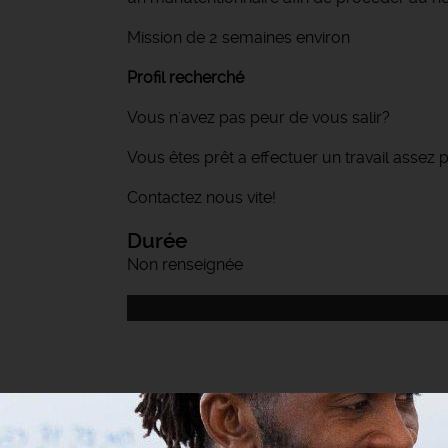
Mission de 2 semaines environ
Profil recherché
Vous n'avez pas peur de vous salir?
Vous êtes prêt a effectuer un travail assez
Contactez nous vite!
Durée
Non renseignée