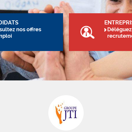
DIDATS
ENTREPRI
ultez nos offres
Déléguez
mploi
recrutem