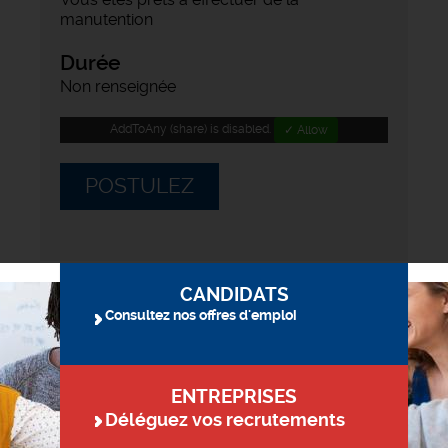
manutention
Durée
Non renseignée
AddToAny (share) is disabled.
✓ Allow
POSTULEZ
CANDIDATS
Consultez nos offres d'emploi
ENTREPRISES
Déléguez vos recrutements