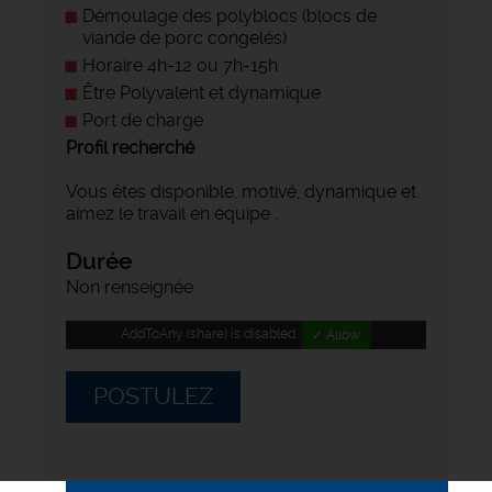
Démoulage des polyblocs (blocs de
viande de porc congelés)
Horaire 4h-12 ou 7h-15h
Être Polyvalent et dynamique
Port de charge
Profil recherché
Vous êtes disponible, motivé, dynamique et
aimez le travail en équipe .
Durée
Non renseignée
AddToAny (share) is disabled.
✓ Allow
POSTULEZ