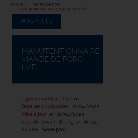
Accueil
Offres d'emploi
Manutentionnaire viande de porc h/f
POSTULEZ
MANUTENTIONNAIRE
VIANDE DE PORC
H/F
Type de contrat
Intérim
Date de publication
11/04/2022
Mise à jour le
11/04/2022
Lieu de travail
Bourg-en-Bresse
Salaire
Selon profil