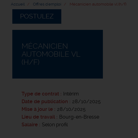
Accueil
Offres d'emploi
Mécanicien automobile vl (h/f)
POSTULEZ
MÉCANICIEN
AUTOMOBILE VL
(H/F)
Type de contrat
Intérim
Date de publication
28/10/2025
Mise à jour le
28/10/2025
Lieu de travail
Bourg-en-Bresse
Salaire
Selon profil