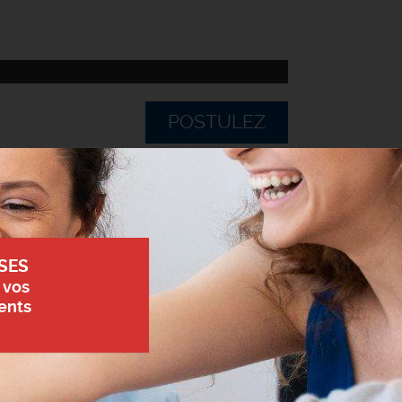
POSTULEZ
SES
 vos
ents