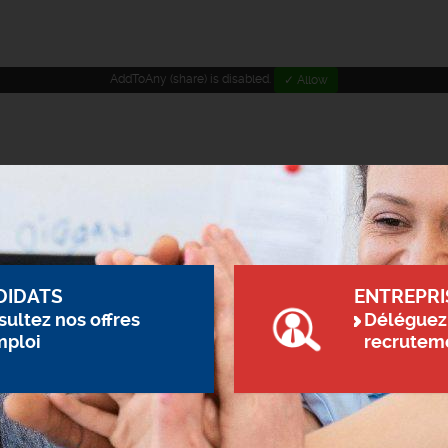
AddToAny (share) is disabled.
✓ Allow
DIDATS
ENTREPRI
ultez nos offres
Déléguez
mploi
recrutem