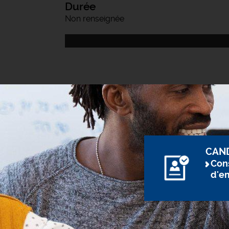
Durée
Non renseignée
CAN
Cons
d'e