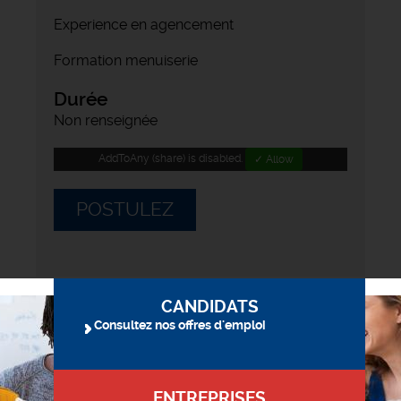
Experience en agencement
Formation menuiserie
Durée
Non renseignée
AddToAny (share) is disabled.
✓ Allow
POSTULEZ
CANDIDATS
Consultez nos offres d'emploi
ENTREPRISES