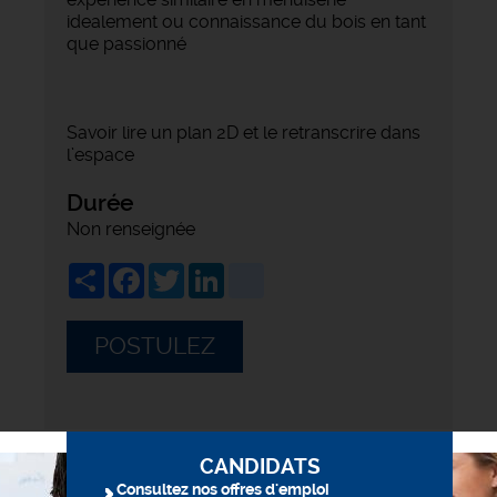
idealement ou connaissance du bois en tant
que passionné
Savoir lire un plan 2D et le retranscrire dans
l’espace
Durée
Non renseignée
Share
Facebook
Twitter
LinkedIn
viadeo
POSTULEZ
CANDIDATS
Consultez nos offres d'emploi